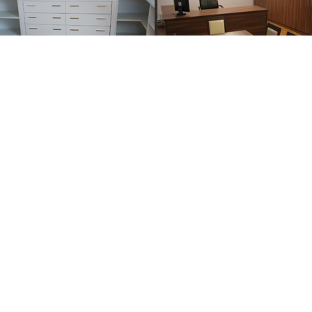
kt
Strony
skie
o nas
aw Wiechowski
realizacje