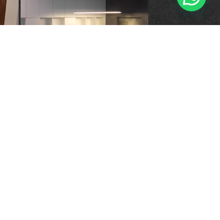
Copyright © Wiechowski - meble na
miarę 2026. All Rights Reserved.