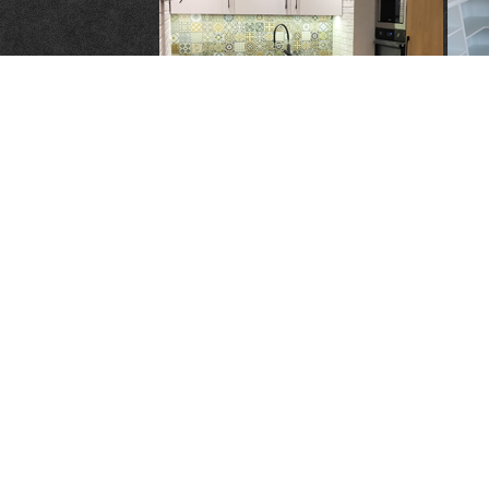
Konta
Pomor
Mirosł